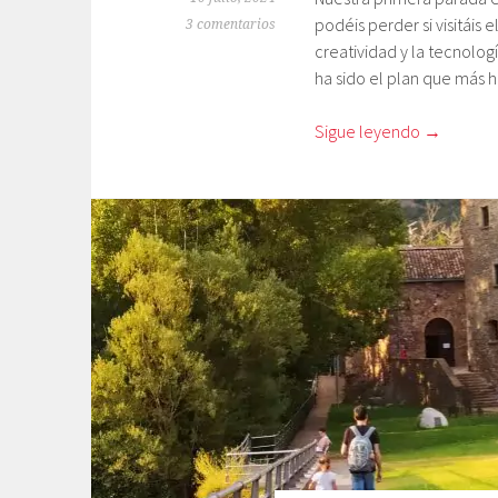
podéis perder si visitáis
3 comentarios
creatividad y la tecnolog
ha sido el plan que más h
Sigue leyendo
→