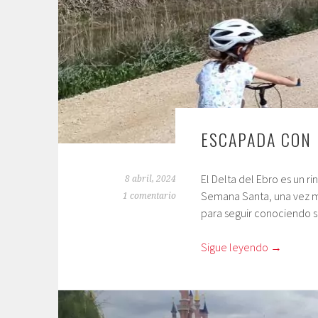
ESCAPADA CON 
El Delta del Ebro es un r
8 abril, 2024
Semana Santa, una vez m
1 comentario
para seguir conociendo su
Sigue leyendo
→