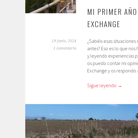
MI PRIMER AÑO
EXCHANGE
¿Sabéis esas situacione
19 junio, 2024
antes? Eso es lo que nos 
1 comentario
y leyendo experiencias pa
os puedo contar mi opini
Exchange y os respondo a
Sigue leyendo
→