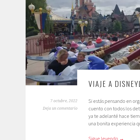
VIAJE A DISNE
Si estás pensando en org
7 octubre, 2022
cuento con todos los det
Deja un comentario
ya te adelanté hace tiemp
una bonita experiencia 
Sigue leyendo
→