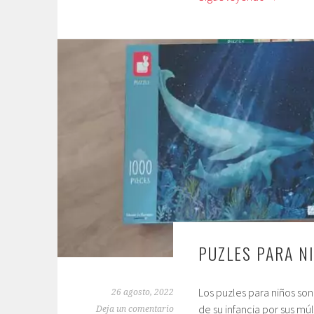
PUZLES PARA N
Los puzles para niños s
26 agosto, 2022
de su infancia por sus múl
Deja un comentario