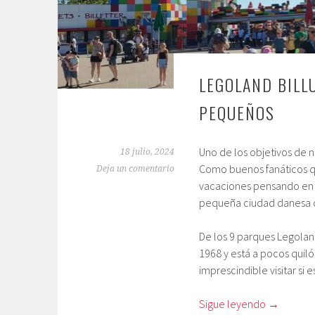
LEGOLAND BILL
PEQUEÑOS
Uno de los objetivos de n
18 julio, 2024
Como buenos fanáticos qu
Deja un comentario
vacaciones pensando en 
pequeña ciudad danesa d
De los 9 parques Legoland
1968 y está a pocos quil
imprescindible visitar si e
Sigue leyendo
→