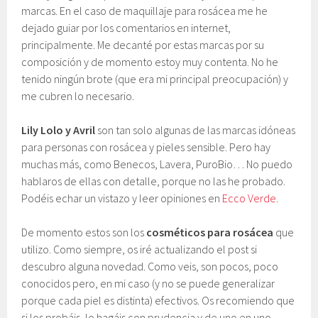
marcas. En el caso de maquillaje para rosácea me he
dejado guiar por los comentarios en internet,
principalmente. Me decanté por estas marcas por su
composición y de momento estoy muy contenta. No he
tenido ningún brote (que era mi principal preocupación) y
me cubren lo necesario.
Lily Lolo y Avril
son tan solo algunas de las marcas idóneas
para personas con rosácea y pieles sensible. Pero hay
muchas más, como Benecos, Lavera, PuroBio… No puedo
hablaros de ellas con detalle, porque no las he probado.
Podéis echar un vistazo y leer opiniones en
Ecco Verde
.
De momento estos son los
cosméticos para rosácea
que
utilizo. Como siempre, os iré actualizando el post si
descubro alguna novedad. Como veis, son pocos, poco
conocidos pero, en mi caso (y no se puede generalizar
porque cada piel es distinta) efectivos. Os recomiendo que
si los probáis, lo hagáis con prudencia y de uno en uno,