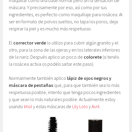
maquillar como una base normal pero sin la sensación de
máscara. Y precisamente por eso, así como por sus
ingredientes, es perfecto como maquillaje para rosácea. Al
ser en formato de polvos sueltos, no tapa los poros, deja
respirar la piel y es mucho más respetuoso.
El
corrector verde
lo utilizo para cubrir algún granito y el
otro, para la zona de las ojeras y en los laterales inferiores
de la nariz. Después aplico un poco de
colorete
(si tenéis
la rosácea activa os podéis saltar este paso).
Normalmente también aplico
lápiz de ojos negros y
máscara de pestañas
que, para que también sea lo más
respetuosa posible, intento que tenga pocos ingredientes
y que sean lo más naturales posible. Actualmente estoy
usando
khol
y estas máscaras de
Lily Lolo
y
Avril
.