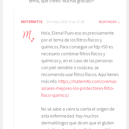
tema, que crees? Muchas gracias!!!
MATERNITIS
24 mayo, 2020 a las 17:48
RESPONDER
Hola, Elena! Pues eso es precisamente
por el tema de los filtros físicos y
químicos. Para conseguir un fdp +50 es
necesario combinar filtros físicos y
químicos y, en el caso de las personas
con piel sensible o rosácea, se
recomienda usar filtros físicos. Aquí tienes
más info:
https://maternitis.com/cremas-
solares-mejores-los-protectores-filtro-
fisico-quimico/
.
No sé sabe a ciencia cierta el origen de
esta enfermedad. Hay muchos
dermatólogos que dicen que el gluten