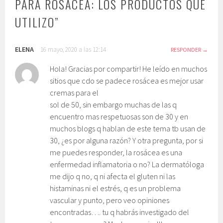
PARA ROSÁCEA: LOS PRODUCTOS QUE
UTILIZO
”
ELENA
16 mayo, 2020 a las 12:14
RESPONDER
Hola! Gracias por compartir! He leído en muchos
sitios que cdo se padece rosácea es mejor usar
cremas para el
sol de 50, sin embargo muchas de las q
encuentro mas respetuosas son de 30 y en
muchos blogs q hablan de este tema tb usan de
30, ¿es por alguna razón? Y otra pregunta, por si
me puedes responder, la rosácea es una
enfermedad inflamatoria o no? La dermatóloga
me dijo q no, q ni afecta el gluten ni las
histaminas ni el estrés, q es un problema
vascular y punto, pero veo opiniones
encontradas…. tu q habrás investigado del