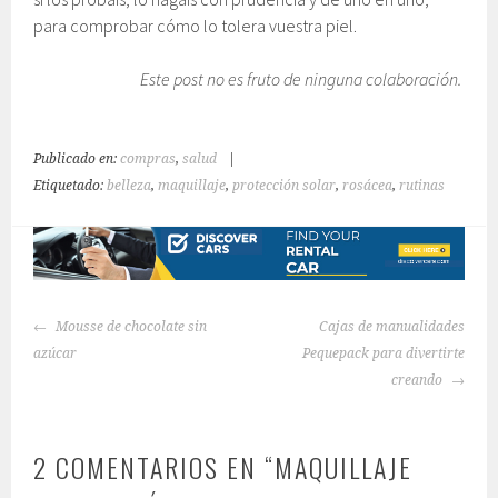
para comprobar cómo lo tolera vuestra piel.
Este post no es fruto de ninguna colaboración.
Publicado en:
compras
,
salud
|
Etiquetado:
belleza
,
maquillaje
,
protección solar
,
rosácea
,
rutinas
NAVEGACIÓN
Mousse de chocolate sin
Cajas de manualidades
DE
azúcar
Pequepack para divertirte
ENTRADAS
creando
2 COMENTARIOS EN “
MAQUILLAJE