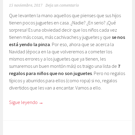
15 noviembre, 2017
Deja un comentario
Que levanten la mano aquellos que pienses que sus hijos
tienen pocos juguetes en casa. ¿Nadie? ¿En serio? ¡Qué
sorpresa! Es una obviedad decir que los niños cada vez
tienen más cosas, más cachivaches y juguetes y que
se nos
está yendo la pinza
. Por eso, ahora que se acerca la
Navidad (época en la que volveremos a cometer los
mismos errores y a los juguetes que ya tienen, les
sumaremos un buen montón más) os traigo una lista de
7
regalos para niños que no son juguetes
. Pero no regalos
típicos y aburridos para ellos (como ropa) si no, regalos
divertidos que les van a encantar. Vamos a ello.
Sigue leyendo
→