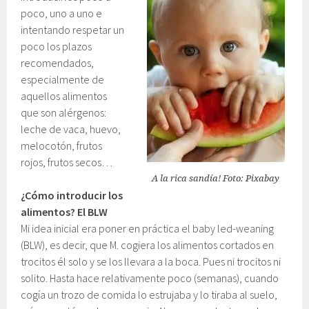
poco, uno a uno e
intentando respetar un
poco los plazos
recomendados,
especialmente de
aquellos alimentos
que son alérgenos:
leche de vaca, huevo,
melocotón, frutos
rojos, frutos secos…
A la rica sandía! Foto: Pixabay
¿Cómo introducir los
alimentos? El BLW
Mi idea inicial era poner en práctica el baby led-weaning
(BLW), es decir, que M. cogiera los alimentos cortados en
trocitos él solo y se los llevara a la boca. Pues ni trocitos ni
solito. Hasta hace relativamente poco (semanas), cuando
cogía un trozo de comida lo estrujaba y lo tiraba al suelo,