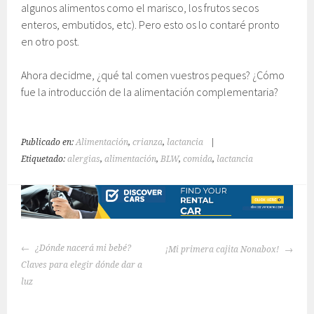
algunos alimentos como el marisco, los frutos secos
enteros, embutidos, etc). Pero esto os lo contaré pronto
en otro post.
Ahora decidme, ¿qué tal comen vuestros peques? ¿Cómo
fue la introducción de la alimentación complementaria?
Publicado en:
Alimentación
,
crianza
,
lactancia
|
Etiquetado:
alergias
,
alimentación
,
BLW
,
comida
,
lactancia
NAVEGACIÓN
¿Dónde nacerá mi bebé?
¡Mi primera cajita Nonabox!
DE
Claves para elegir dónde dar a
ENTRADAS
luz