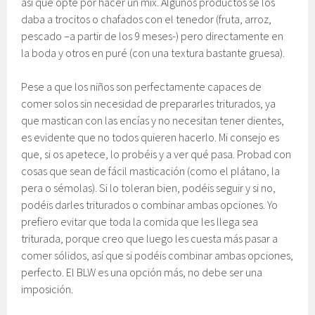
así que opté por hacer un mix. Algunos productos se los
daba a trocitos o chafados con el tenedor (fruta, arroz,
pescado –a partir de los 9 meses-) pero directamente en
la boda y otros en puré (con una textura bastante gruesa).
Pese a que los niños son perfectamente capaces de
comer solos sin necesidad de prepararles triturados, ya
que mastican con las encías y no necesitan tener dientes,
es evidente que no todos quieren hacerlo. Mi consejo es
que, si os apetece, lo probéis y a ver qué pasa. Probad con
cosas que sean de fácil masticación (como el plátano, la
pera o sémolas). Si lo toleran bien, podéis seguir y si no,
podéis darles triturados o combinar ambas opciones. Yo
prefiero evitar que toda la comida que les llega sea
triturada, porque creo que luego les cuesta más pasar a
comer sólidos, así que si podéis combinar ambas opciones,
perfecto. El BLW es una opción más, no debe ser una
imposición.