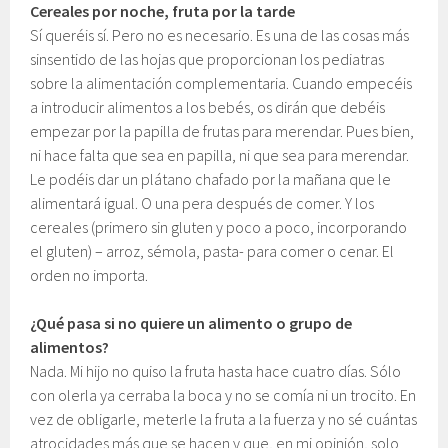
Cereales por noche, fruta por la tarde
Sí queréis sí. Pero no es necesario. Es una de las cosas más
sinsentido de las hojas que proporcionan los pediatras
sobre la alimentación complementaria. Cuando empecéis
a introducir alimentos a los bebés, os dirán que debéis
empezar por la papilla de frutas para merendar. Pues bien,
ni hace falta que sea en papilla, ni que sea para merendar.
Le podéis dar un plátano chafado por la mañana que le
alimentará igual. O una pera después de comer. Y los
cereales (primero sin gluten y poco a poco, incorporando
el gluten) – arroz, sémola, pasta- para comer o cenar. El
orden no importa.
¿Qué pasa si no quiere un alimento o grupo de
alimentos?
Nada. Mi hijo no quiso la fruta hasta hace cuatro días. Sólo
con olerla ya cerraba la boca y no se comía ni un trocito. En
vez de obligarle, meterle la fruta a la fuerza y no sé cuántas
atrocidades más que se hacen y que, en mi opinión, solo