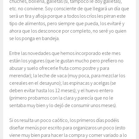
chuches, bollería, galletas (sí, tampoco le doy galletas),
etc. no conviene. Soy consciente de que llegará un día que
será un tira y afloja porque a todos los críos les pirran este
tipo de alimentos, pero siempre que pueda, los evitaré y
ahora que los desconoce por completo, no seré yo quien
se los ponga en bandeja.
Entre las novedades que hemos incorporado este mes
están los yogures (que le gustan mucho pero prefiero no
abusar y suelo ofrecerle fruta como postre y para
merendar); la leche de vaca (muy poca, para mezclar los
cereales en el desayuno); las espinacas y acelgas (se
deben evitar hasta los 12 meses); y el huevo entero
(primero probamos con la clara y parecía que no le
sentaba muy bien y lo dejó de consumir unos meses).
Si os resulta un poco caótico, los primeros días podéis
diseñar menús por escrito para organizaros un poco (esto
viene muy bien para hacer la compra y comer variado a lo