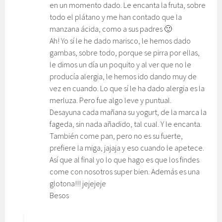
en un momento dado. Le encanta la fruta, sobre
todo el plátano y me han contado que la
manzana ácida, como a sus padres 🙂
Ah! Yo sí le he dado marisco, le hemos dado
gambas, sobre todo, porque se pirra por ellas,
le dimos un día un poquito y al ver que no le
producía alergia, le hemos ido dando muy de
vez en cuando. Lo que sí le ha dado alergia es la
merluza. Pero fue algo leve y puntual.
Desayuna cada mañana su yogurt, de la marca la
fageda, sin nada añadido, tal cual. Y le encanta.
También come pan, pero no es su fuerte,
prefiere la miga, jajaja y eso cuando le apetece.
Así que al final yo lo que hago es que los findes
come con nosotros super bien. Además es una
glotona!!! jejejeje
Besos