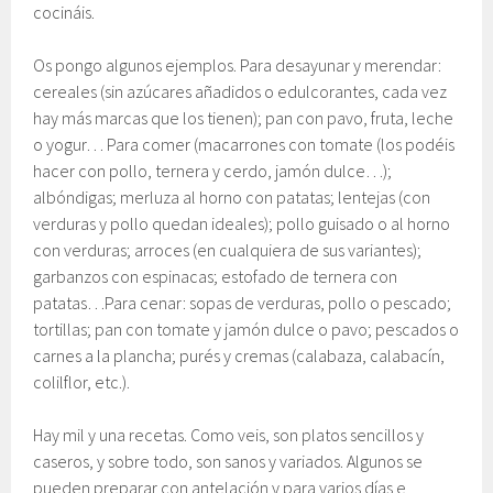
cocináis.
Os pongo algunos ejemplos. Para desayunar y merendar:
cereales (sin azúcares añadidos o edulcorantes, cada vez
hay más marcas que los tienen); pan con pavo, fruta, leche
o yogur… Para comer (macarrones con tomate (los podéis
hacer con pollo, ternera y cerdo, jamón dulce…);
albóndigas; merluza al horno con patatas; lentejas (con
verduras y pollo quedan ideales); pollo guisado o al horno
con verduras; arroces (en cualquiera de sus variantes);
garbanzos con espinacas; estofado de ternera con
patatas…Para cenar: sopas de verduras, pollo o pescado;
tortillas; pan con tomate y jamón dulce o pavo; pescados o
carnes a la plancha; purés y cremas (calabaza, calabacín,
colilflor, etc.).
Hay mil y una recetas. Como veis, son platos sencillos y
caseros, y sobre todo, son sanos y variados. Algunos se
pueden preparar con antelación y para varios días e