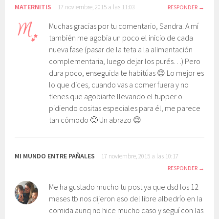
MATERNITIS
17 noviembre, 2015 a las 11:03
RESPONDER
Muchas gracias por tu comentario, Sandra. A mí
también me agobia un poco el inicio de cada
nueva fase (pasar de la teta a la alimentación
complementaria, luego dejar los purés…) Pero
dura poco, enseguida te habitúas 😉 Lo mejor es
lo que dices, cuando vas a comer fuera y no
tienes que agobiarte llevando el tupper o
pidiendo cositas especiales para él, me parece
tan cómodo 🙂 Un abrazo 😉
MI MUNDO ENTRE PAÑALES
17 noviembre, 2015 a las 10:17
RESPONDER
Me ha gustado mucho tu post ya que dsd los 12
meses tb nos dijeron eso del libre albedrío en la
comida aunq no hice mucho caso y seguí con las