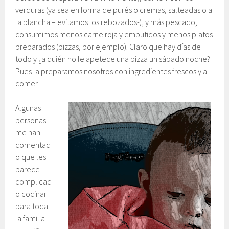
verduras (ya sea en forma de purés o cremas, salteadas o a
la plancha – evitamos los rebozados-), y más pescado;
consumimos menos carne roja y embutidos y menos platos
preparados (pizzas, por ejemplo). Claro que hay días de
todo y ¿a quién no le apetece una pizza un sábado noche?
Pues la preparamos nosotros con ingredientes frescos y a
comer.
Algunas
personas
me han
comentad
o que les
parece
complicad
o cocinar
para toda
la familia