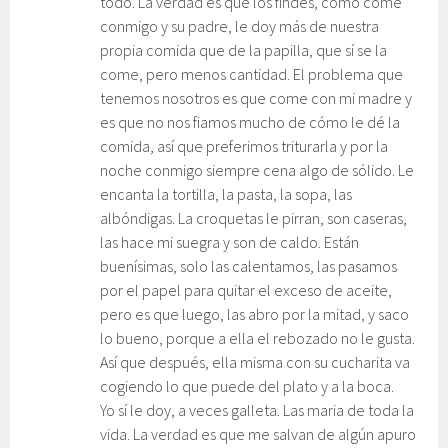
todo. La verdad es que los findes, como come
conmigo y su padre, le doy más de nuestra
propia comida que de la papilla, que sí se la
come, pero menos cantidad. El problema que
tenemos nosotros es que come con mi madre y
es que no nos fiamos mucho de cómo le dé la
comida, así que preferimos triturarla y por la
noche conmigo siempre cena algo de sólido. Le
encanta la tortilla, la pasta, la sopa, las
albóndigas. La croquetas le pirran, son caseras,
las hace mi suegra y son de caldo. Están
buenísimas, solo las calentamos, las pasamos
por el papel para quitar el exceso de aceite,
pero es que luego, las abro por la mitad, y saco
lo bueno, porque a ella el rebozado no le gusta.
Así que después, ella misma con su cucharita va
cogiendo lo que puede del plato y a la boca.
Yo sí le doy, a veces galleta. Las maria de toda la
vida. La verdad es que me salvan de algún apuro