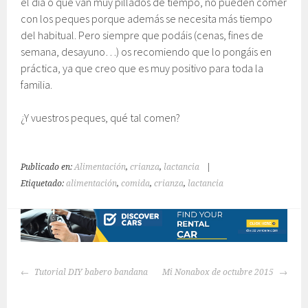
el día o que van muy pillados de tiempo, no pueden comer
con los peques porque además se necesita más tiempo
del habitual. Pero siempre que podáis (cenas, fines de
semana, desayuno…) os recomiendo que lo pongáis en
práctica, ya que creo que es muy positivo para toda la
familia.
¿Y vuestros peques, qué tal comen?
Publicado en:
Alimentación
,
crianza
,
lactancia
|
Etiquetado:
alimentación
,
comida
,
crianza
,
lactancia
NAVEGACIÓN
Tutorial DIY babero bandana
Mi Nonabox de octubre 2015
DE
ENTRADAS