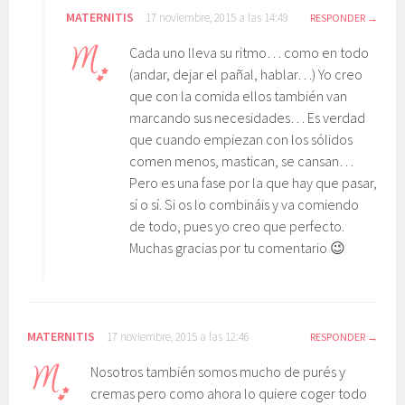
MATERNITIS
17 noviembre, 2015 a las 14:49
RESPONDER
Cada uno lleva su ritmo… como en todo
(andar, dejar el pañal, hablar…) Yo creo
que con la comida ellos también van
marcando sus necesidades… Es verdad
que cuando empiezan con los sólidos
comen menos, mastican, se cansan…
Pero es una fase por la que hay que pasar,
sí o sí. Si os lo combináis y va comiendo
de todo, pues yo creo que perfecto.
Muchas gracias por tu comentario 😉
MATERNITIS
17 noviembre, 2015 a las 12:46
RESPONDER
Nosotros también somos mucho de purés y
cremas pero como ahora lo quiere coger todo