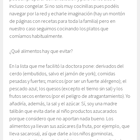
incluso congelar. Si no sois muy cocinillas pues podéis
navegar por la red y echarle imaginación (hay un montón
de páginas con recetas para toda la familia) pero en
nuestro caso seguimos cocinando los platos que
comíamos habitualmente.
¿Qué alimentos hay que evitar?
En la lista que me facilitó la doctora pone: derivados del
cerdo (embutidos, salvo el jamón de york); comidas
pesadas y fuertes; maricos (por ser un fuerte alérgeno); el
pescado azul; los quesos (excepto el tierno sin sal) y los
frutos secos enteros (por el peligro de atragantamiento). Yo
añadiría, además, la sal y el azúcar. Sí, soy una madre
talibán que evita darle al niño productos azucarados
porque considero que no aportan nada bueno. Los
alimentos ya llevan sus azúcares (la fruta, por ejemplo, que
lleva sacarosa), así que darle a los niños gominolas,