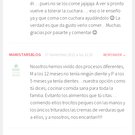
él… pues no se los come jajajaja. A ver si pronto
vuelve a tolerar la cuchara…. eso o le enseño
ya y que coma con cuchara ayudándolo 😉 La
verdad es que da gusto verlo comer…Muchas
gracias por pasarte y comentar 😉
MAMISTARSBLOG
17 noviembre, 2015 a las 11:19
RESPONDER
Nosotros hemos vivido dos procesos diferentes,
M a los 12 meses no tenía ningún diente y P a los
5 meses ya tenía dientes…nuestra opción como
tú dices, cocinar comida sana para toda la
familia. Evitanto los alimentos que tú citas…
comiendo ellos trocitos peques con las manos y
los únicos triturados las cremas de verduras que
a ellos, y a nosotros, nos encantan!!!!