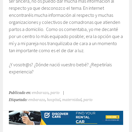
ser sincera, no os puedo dar mucha más información al
respecto ya que desconozco el tema. En internet
encontraréis mucha información al respecto y muchas
organizaciones y colectivos de comadronas que atienden
partos a domicilio. Como os comentaba, yo me decanté
por un centro lo más equipado posible; era la opción que a
mí y a mi pareja nos tranquilizaba de cara a un momento
tan importante como es el de dar a luz.
¿Y vosotr@s? ¿Dónde nació vuestro bebé? ¿Repetiríais
experiencia?
Publicado en:
embarazo
,
parto
|
Etiquetado:
embarazo
,
hospital
,
maternidad
,
parto