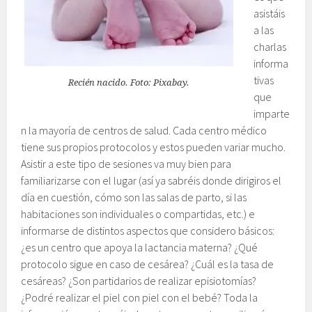
asistáis
a las
charlas
informa
tivas
Recién nacido. Foto: Pixabay.
que
imparte
n la mayoría de centros de salud. Cada centro médico
tiene sus propios protocolos y estos pueden variar mucho.
Asistir a este tipo de sesiones va muy bien para
familiarizarse con el lugar (así ya sabréis donde dirigiros el
día en cuestión, cómo son las salas de parto, si las
habitaciones son individuales o compartidas, etc.) e
informarse de distintos aspectos que considero básicos:
¿es un centro que apoya la lactancia materna? ¿Qué
protocolo sigue en caso de cesárea? ¿Cuál es la tasa de
cesáreas? ¿Son partidarios de realizar episiotomías?
¿Podré realizar el piel con piel con el bebé? Toda la