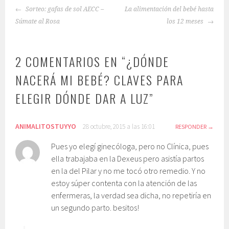
NAVEGACIÓN
Sorteo: gafas de sol AECC –
La alimentación del bebé hasta
DE
Súmate al Rosa
los 12 meses
ENTRADAS
2 COMENTARIOS EN “
¿DÓNDE
NACERÁ MI BEBÉ? CLAVES PARA
ELEGIR DÓNDE DAR A LUZ
”
ANIMALITOSTUYYO
28 octubre, 2015 a las 16:01
RESPONDER
Pues yo elegí ginecóloga, pero no Clínica, pues
ella trabajaba en la Dexeus pero asistía partos
en la del Pilar y no me tocó otro remedio. Y no
estoy súper contenta con la atención de las
enfermeras, la verdad sea dicha, no repetiría en
un segundo parto. besitos!