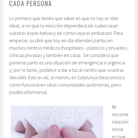
CADA PERSONA
Lo primero que tenéis que saber es que no hay un sitio
ideal, si no que la elección dependerá de cuáles sean
vuestras expectativas y de cómo vaya el embarazo. Para
empezar, os diré que hoy en día atienden partos en
muchos centros médicos (hospitales – públicos y privados-;
clínicas privadas y también en casa). Se considera que
ponerse parto es una situación de emergencia o urgencia
y, por lo tanto, podéis ir a dar a luz al centro que vosotras
decidáis. Esto es así, al menos, en Catalunya (desconozco
cómo funciona en otras comunidades autónomas, pero
podéis informaros).
Mi
recome
ndación
inicial
es que