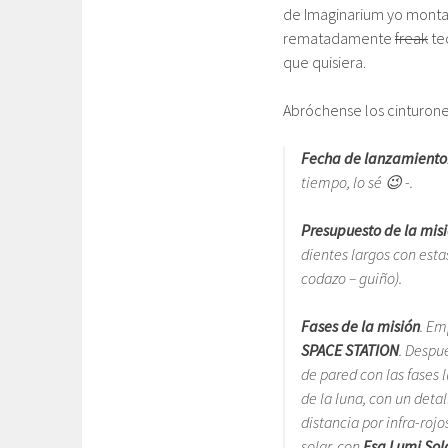
de Imaginarium yo montar
rematadamente
freak
te
que quisiera.
Abróchense los cinturone
Fecha de lanzamiento
tiempo, lo sé 😉 -.
Presupuesto de la mis
dientes largos con esta
codazo – guiño).
Fases de la misión
. Em
SPACE STATION
. Despu
de pared con las fases 
de la luna, con un detal
distancia por infra-roj
solar, con
Esa Lumi Sol