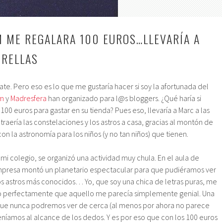
M ME REGALARA 100 EUROS…LLEVARÍA A
TRELLAS
te. Pero eso es lo que me gustaría hacer si soy la afortunada del
um
y
Madresfera
han organizado para l@s bloggers. ¿Qué haría si
00 euros para gastar en su tienda? Pues eso, llevaría a Marc a las
 traería las constelaciones y los astros a casa, gracias al montón de
n la astronomía para los niños (y no tan niños) que tienen.
i colegio, se organizó una actividad muy chula. En el aula de
empresa montó un planetario espectacular para que pudiéramos ver
 los astros más conocidos… Yo, que soy una chica de letras puras, me
o perfectamente que aquello me parecía simplemente genial. Una
 que nunca podremos ver de cerca (al menos por ahora no parece
teníamos al alcance de los dedos. Y es por eso que con los 100 euros