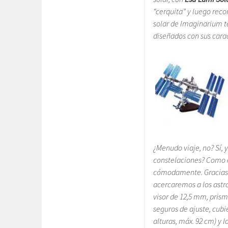
“cerquita” y luego reco
solar de Imaginarium t
diseñados con sus carac
¿Menudo viaje, no? Sí, y
constelaciones? Como e
cómodamente. Gracias a
acercaremos a los astr
visor de 12,5 mm, prism
seguros de ajuste, cubi
alturas, máx. 92 cm) y l