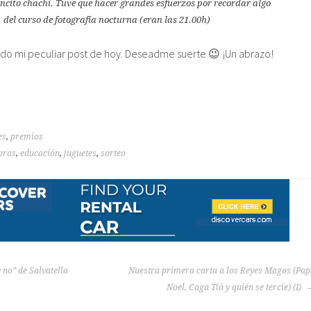
ncito chachi. Tuve que hacer grandes esfuerzos por recordar algo
del curso de fotografía nocturna (eran las 21.00h)
do mi peculiar post de hoy. Deseadme suerte 😉 ¡Un abrazo!
es
,
premios
pras
,
educación
,
juguetes
,
sorteo
 no” de Salvatella
Nuestra primera carta a los Reyes Magos (Pa
Noel, Caga Tió y quién se tercie) (I)