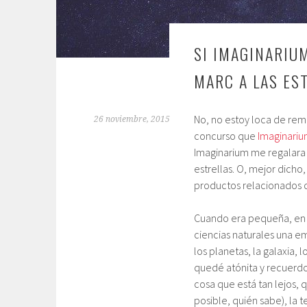
SI IMAGINARIU
MARC A LAS ES
No, no estoy loca de rema
26 noviembre, 2015
concurso que
Imaginari
Imaginarium me regalara 1
estrellas. O, mejor dicho,
productos relacionados co
Cuando era pequeña, en m
ciencias naturales una 
los planetas, la galaxia,
quedé atónita y recuerd
cosa que está tan lejos,
posible, quién sabe), la 