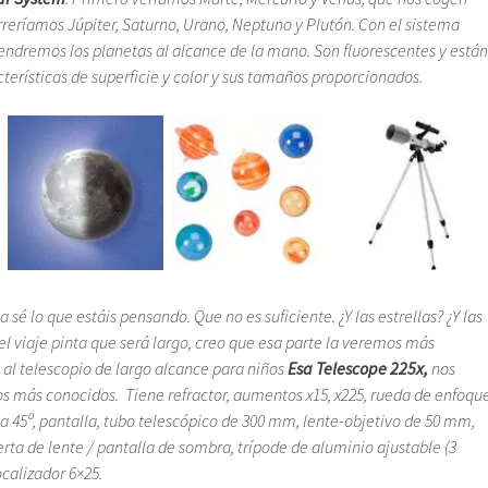
rreríamos Júpiter, Saturno, Urano, Neptuno y Plutón. Con el sistema
endremos los planetas al alcance de la mano. Son fluorescentes y están
terísticas de superficie y color y sus tamaños proporcionados.
a sé lo que estáis pensando. Que no es suficiente. ¿Y las estrellas? ¿Y las
l viaje pinta que será largo, creo que esa parte la veremos más
l telescopio de largo alcance para niños
Esa Telescope 225x
,
nos
os más conocidos. Tiene refractor, aumentos x15, x225, rueda de enfoque
a 45º, pantalla, tubo telescópico de 300 mm, lente-objetivo de 50 mm,
erta de lente / pantalla de sombra, trípode de aluminio ajustable (3
ocalizador 6×25.