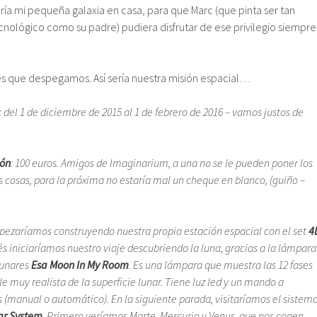
ía mi pequeña galaxia en casa, para que Marc (que pinta ser tan
cnológico como su padre) pudiera disfrutar de ese privilegio siempre
s que despegamos. Así sería nuestra misión espacial…
: del 1 de diciembre de 2015 al 1 de febrero de 2016 – vamos justos de
ión
: 100 euros. Amigos de Imaginarium, a una no se le pueden poner los
s cosas, para la próxima no estaría mal un cheque en blanco, (guiño –
pezaríamos construyendo nuestra propia estación espacial con el set
4
és iniciaríamos nuestro viaje descubriendo la luna, gracias a la lámpara
lunares
Esa Moon In My Room
. Es una lámpara que muestra las 12 fases
le muy realista de la superficie lunar. Tiene luz led y un mando a
os (manual o automático). En la siguiente parada, visitaríamos el sistem
ar System
. Primero veríamos Marte, Mercurio y Venus, que nos cogen