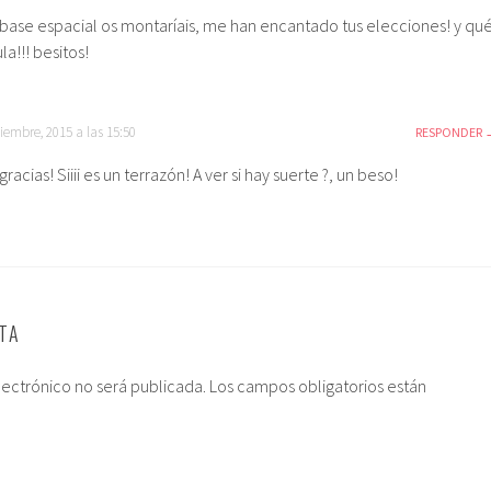
ase espacial os montaríais, me han encantado tus elecciones! y qu
la!!! besitos!
iembre, 2015 a las 15:50
RESPONDER
racias! Siiii es un terrazón! A ver si hay suerte ?, un beso!
TA
lectrónico no será publicada.
Los campos obligatorios están