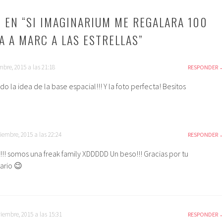
 EN “
SI IMAGINARIUM ME REGALARA 100
A A MARC A LAS ESTRELLAS
”
mbre, 2015 a las 21:18
RESPONDER
o la idea de la base espacial!!! Y la foto perfecta! Besitos
iembre, 2015 a las 22:24
RESPONDER
!!! somos una freak family XDDDDD Un beso!!! Gracias por tu
ario 😉
iembre, 2015 a las 15:31
RESPONDER