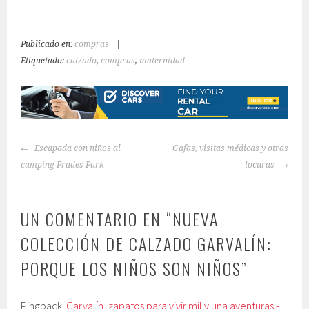
Publicado en:
compras
|
Etiquetado:
calzado
,
compras
,
maternidad
NAVEGACIÓN
Escapada con niños al
Gafas, visitas médicas y otras
DE
camping Prades Park
locuras
ENTRADAS
UN COMENTARIO EN “
NUEVA
COLECCIÓN DE CALZADO GARVALÍN:
PORQUE LOS NIÑOS SON NIÑOS
”
Pingback:
Garvalín, zapatos para vivir mil y una aventuras -