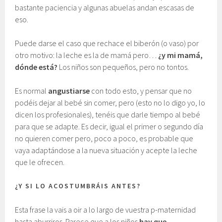
bastante paciencia y algunas abuelas andan escasas de
eso.
Puede darse el caso que rechace el biberón (o vaso) por
otro motivo: la leche es la de mamá pero…
¿y mi mamá,
dónde está?
Los niños son pequeños, pero no tontos.
Es normal
angustiarse
con todo esto, y pensar que no
podéis dejar al bebé sin comer, pero (esto no lo digo yo, lo
dicen los profesionales), tenéis que darle tiempo al bebé
para que se adapte. Es decir, igual el primer o segundo día
no quieren comer pero, poco a poco, es probable que
vaya adaptándose a la nueva situación y acepte la leche
que le ofrecen.
¿Y SI LO ACOSTUMBRÁIS ANTES?
Esta frase la vais a oir a lo largo de vuestra p-maternidad
hasta aburriros. Parece que a los niños
hay que