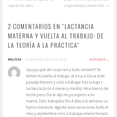
DE
ropa de los niños
el aprendizaje y desarrollo
ENTRADAS
2 COMENTARIOS EN “
LACTANCIA
MATERNA Y VUELTA AL TRABAJO: DE
LA TEORÍA A LA PRÁCTICA
”
MELISSA
19 septiembre, 2018 a las 22:14
RESPONDER
Uyuyuy qué de cosas leo y todo verdad!!! Yo
temía mi vuelta al trabajo..di a luz a Oscar este
pasadp febrero y volví a trabajar tras la baja +
lactancia (a los 4 meses y medio). Hice banco de
leche pero Oscar dijo no,yo espero a mi
mamá..Sólo trabajaba 5hs 4 días a la semana. Lo
fuimos llevando. Agosto tuve vacaciones todo el
mes y septiembre volví a trabajar,mismo horario.