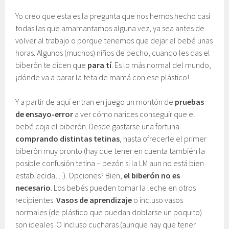
Yo creo que esta es la pregunta que nos hemos hecho casi
todas las que amamantamos alguna vez, ya sea antes de
volver al trabajo o porque tenemos que dejar el bebé unas
horas. Algunos (muchos) niños de pecho, cuando les das el
biberón te dicen que
para tí
. Es lo más normal del mundo,
¡dónde va a parar la teta de mamá con ese plástico!
Y a partir de aquí entran en juego un montón de
pruebas
de ensayo-error
a ver cómo narices conseguir que el
bebé coja el biberón. Desde gastarse una fortuna
comprando distintas tetinas
, hasta ofrecerle el primer
biberón muy pronto (hay que tener en cuenta también la
posible confusión tetina – pezón si la LM aun no está bien
establecida…). Opciones? Bien,
el biberón no es
necesario
. Los bebés pueden tomar la leche en otros
recipientes.
Vasos de aprendizaje
o incluso vasos
normales (de plástico que puedan doblarse un poquito)
son ideales. O incluso cucharas (aunque hay que tener