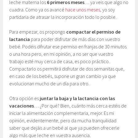
leche materna los
6 primeros meses
… ya veis que algo no
cuadra. Como ya os avancé
hace unos meses
, yo soy
partidaria de atrasar la incorporación todo lo posible.
Para empezar, os propongo
compactar el permiso de
lactancia
para poder disfrutar de más días con vuestro
bebé. Podéis difrutar ese permiso en franjas de 30 minutos
o una hora pero, en mi opinión, a no ser que vuestro
trabajo esté muy cerca de casa, es poco práctico.
Compactarlo os permitirá disfrutar de dos semanitas que,
en caso de los bebés, supone un gran cambio ya que
evolucionan mucho de un día para otro.
Otra opción es
juntar la baja y la lactancia con las
vacaciones
… ¿Por qué? Bien, cuánto más cerca estéis de
iniciar la alimentación complementaria, mejor. Es mi
opinión, evidentemente, pero da mucha tranquilidad
saber que dejáis a un bebé al que ya pueden ofrecerle
algo más que leche en vuestra ausencia.