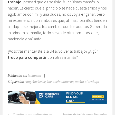
trabajo
, pensad que es posible. Muchísimas mamás lo
hacen. Es cierto que al principio se hace cuesta arriba y nos
agobiamos con mil y una dudas, no os voy a engañar, pero
mi experiencia con ambos es que, al final, los niños tienden
a adaptarse mejor a los cambios que los adultos. Superada
la primera semanita, todo se ve de otra forma. Así que,
paciencia y pa’lante.
¿Vosotras mantuvisteis la LM al volver al trabajo? ¿Algún
truco para compartir
con otras mamás?
Publicado en:
lactancia
|
Etiquetado:
congelar leche
,
lactancia materna
,
vuelta al trabajo
NAVEGACIÓN
7 motivos para etiquetar la
Juegos de bebés para fomentar