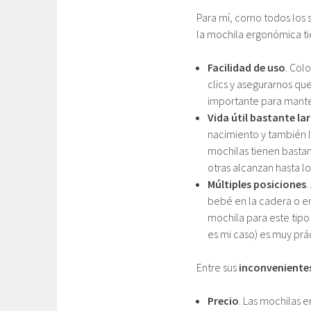
Para mí, como todos los 
la mochila ergonómica t
Facilidad de uso
. Col
clics y asegurarnos que
importante para mante
Vida útil bastante la
nacimiento y también l
mochilas tienen bastan
otras alcanzan hasta lo
Múltiples posiciones
.
bebé en la cadera o e
mochila para este tipo 
es mi caso) es muy pr
Entre sus
inconveniente
Precio
. Las mochilas 