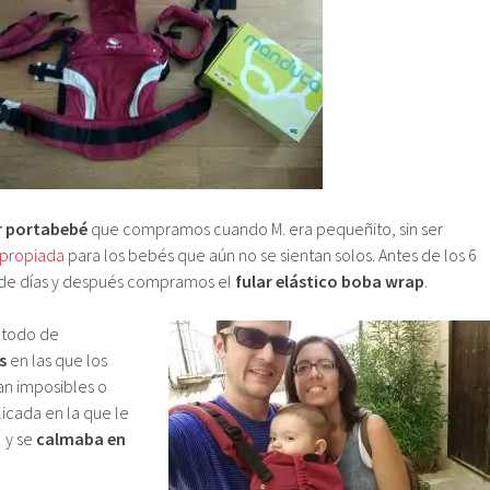
 portabebé
que compramos cuando M. era pequeñito, sin ser
apropiada
para los bebés que aún no se sientan solos. Antes de los 6
 de días y después compramos el
fular elástico boba wrap
.
 todo de
s
en las que los
an imposibles o
icada en la que le
 y se
calmaba en