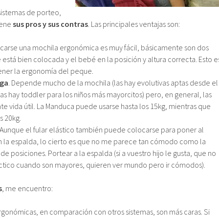
sistemas de porteo,
iene
sus pros y sus contras
. Las principales ventajas son:
ocarse una mochila ergonómica es muy fácil, básicamente son dos
 está bien colocada y el bebé en la posición y altura correcta. Esto e
ner la ergonomía del peque.
rga
. Depende mucho de la mochila (las hay evolutivas aptas desde el
as hay toddler para los niños más mayorcitos) pero, en general, las
te vida útil. La Manduca puede usarse hasta los 15kg, mientras que
s 20kg.
 Aunque el fular elástico también puede colocarse para poner al
n la espalda, lo cierto es que no me parece tan cómodo como la
de posiciones. Portear a la espalda (si a vuestro hijo le gusta, que no
áctico cuando son mayores, quieren ver mundo pero ir cómodos).
s
, me encuentro:
ergonómicas, en comparación con otros sistemas, son más caras. Si