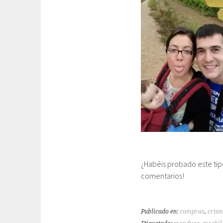
¿Habéis probado este tip
comentarios!
Publicado en:
compras
,
crian