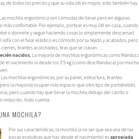
hay de todos los precios y que su vida útil es mayor, esto también hay
.
 Las mochila ergonómica son cómodas de llevar pero en algunas
 lo más confortable. Por ejemplo, portear es muy útil en casa, cuando
bé o dormirle y seguir haciendo cosas (o simplemente descansar).
l sofá con el fular elástico es cómodo por su tejido y acabados, pero
cierres, tirantes acolchados, tiras que se clavan….
ecién nacidos.
La mayoría de mochilas ergonómicas como Manduca
e el nacimiento ni desde los 3’5 kg (como dice Manduca) por much
ven.
. Las mochilas ergonómicas, por su panel, estructura, tirantes
 pero la mayoría) ocupan más espacio que otro tipo de portabebés.
ncia, pero cuando hay que llevar la mochila debajo del carrito o
o reducido, todo cuenta.
 UNA MOCHILA?
Por sus características, la mochila (a no ser que sea una de las
pocas evolutivas que hay desde el nacimiento) es
apropiada