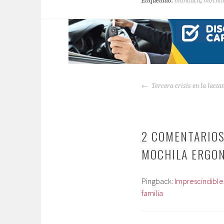
Etiquetado:
manduca
,
mochil
NAVEGACIÓN
Tercera crisis en la lact
DE
ENTRADAS
2 COMENTARIOS
MOCHILA ERGO
Pingback:
Imprescindibles
familia