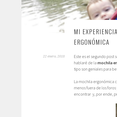
MI EXPERIENCI
ERGONÓMICA
Este es el segundo post 
22 enero, 2018
hablaré de la
mochila e
tipo son geniales para b
La mochila ergonómica c
menos fuera de los foros 
encontrar y, por ende, p