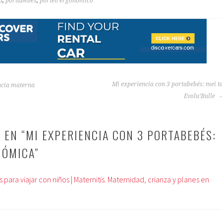
a
,
portabebés
,
porteo ergonómico
Mi experiencia con 3 portabebés: mei t
ancia materna
Evolu’Bulle
 EN “
MI EXPERIENCIA CON 3 PORTABEBÉS:
NÓMICA
”
 para viajar con niños | Maternitis. Maternidad, crianza y planes en