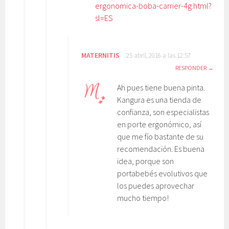
ergonomica-boba-carrier-4g.html?
sl=ES
MATERNITIS
25 abril, 2016 a las 12:57
RESPONDER
Ah pues tiene buena pinta.
Kangura es una tienda de
confianza, son especialistas
en porte ergonómico, así
que me fío bastante de su
recomendación. Es buena
idea, porque son
portabebés evolutivos que
los puedes aprovechar
mucho tiempo!