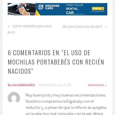
NAVEGACIÓN
Libros infantiles para Sant
Mis posts favoritos de abril
DE
Jordi
ENTRADAS
6 COMENTARIOS EN “
EL USO DE
MOCHILAS PORTABEBÉS CON RECIÉN
NACIDOS
”
BLOGSERMADRES
25 abril, 2016 a las 21:49
RESPONDER
Muy buen post y muy buenas recomendaciones.
Nosotros compramos la Ergobaby con el
reductor y, a pesar de que la niña no se quejaba,
yo la veía muy mal colocada y no la usé. Ahora