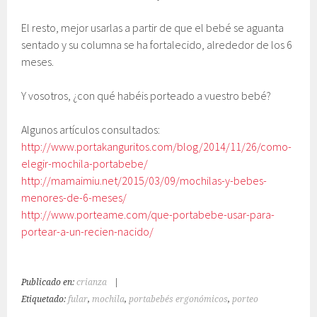
El resto, mejor usarlas a partir de que el bebé se aguanta
sentado y su columna se ha fortalecido, alrededor de los 6
meses.
Y vosotros, ¿con qué habéis porteado a vuestro bebé?
Algunos artículos consultados:
http://www.portakanguritos.com/blog/2014/11/26/como-
elegir-mochila-portabebe/
http://mamaimiu.net/2015/03/09/mochilas-y-bebes-
menores-de-6-meses/
http://www.porteame.com/que-portabebe-usar-para-
portear-a-un-recien-nacido/
Publicado en:
crianza
|
Etiquetado:
fular
,
mochila
,
portabebés ergonómicos
,
porteo