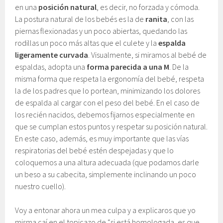
en una
posición natural
, es decir, no forzada y cómoda.
La postura natural de los bebés es la de
ranita
, con las
piernas flexionadas y un poco abiertas, quedando las
rodillas un poco más altas que el culete y la
espalda
ligeramente curvada
. Visualmente, si miramos al bebé de
espaldas, adopta una
forma parecida a una M
. De la
misma forma que respeta la ergonomía del bebé, respeta
la de los padres que lo portean, minimizando los dolores
de espalda al cargar con el peso del bebé. En el caso de
los recién nacidos, debemos fijarnos especialmente en
que se cumplan estos puntos y respetar su posición natural.
En este caso, además, es muy importante que las vías
respiratorias del bebé estén despejadas y que lo
coloquemos a una altura adecuada (que podamos darle
un beso a su cabecita, simplemente inclinando un poco
nuestro cuello).
Voy a entonar ahora un mea culpa y a explicaros que yo
misma caí en el topicazo de “si está homologada, es que