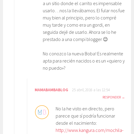
a un sitio donde el carrito es impensable
usarlo…nos la llevábamos. El fular nos fue
muy bien al principio, pero lo compré
muy tarde y como era un gordi, en
seguida dejé de usarlo. Ahora se lo he
prestado a una compi blogger 😉
No conozco la nueva Boba! Es realmente
apta para recién nacidos o es un «quiero y
no puedo»?
MAMABAMBABLOG
25 abril, 2016 a las 12:54
RESPONDER
No la he visto en directo, pero
parece que sí podría funcionar
desde el nacimiento:
http://www.kangura.com/mochila-