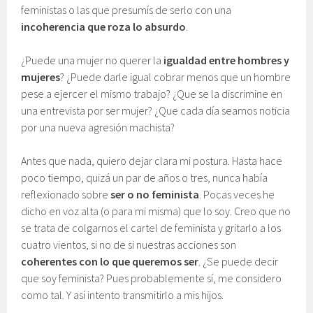
feministas o las que presumís de serlo con una
incoherencia que roza lo absurdo
.
¿Puede una mujer no querer la
igualdad entre hombres y
mujeres
? ¿Puede darle igual cobrar menos que un hombre
pese a ejercer el mismo trabajo? ¿Que se la discrimine en
una entrevista por ser mujer? ¿Que cada día seamos noticia
por una nueva agresión machista?
Antes que nada, quiero dejar clara mi postura. Hasta hace
poco tiempo, quizá un par de años o tres, nunca había
reflexionado sobre
ser o no feminista
. Pocas veces he
dicho en voz alta (o para mi misma) que lo soy. Creo que no
se trata de colgarnos el cartel de feminista y gritarlo a los
cuatro vientos, si no de si nuestras acciones son
coherentes con lo que queremos ser
. ¿Se puede decir
que soy feminista? Pues probablemente sí, me considero
como tal. Y así intento transmitirlo a mis hijos.