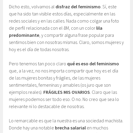
Dicho esto, volvamos al
disfraz del feminismo
. Sí, este
que ha sido tan visible estos días, especialmente en las
redes sociales y en las calles. Nada como colgar una foto
de perfil relacionada con el 8M, con un color
lila
predominante
, y compartir alguna frase popular para
sentirnos bien con nosotras mismas. Claro, somos mujeres y
hoy es el día de todas nosotras.
Pero tenemos tan poco claro
qué es eso del feminismo
que, a la vez, no nos importa compartir que hoy es el día
de las mujeres bonitas y frágiles, de las mujeres
sentimentales, femeninas y amables (os juro que son
ejemplos reales).
FRÁGILES MIS OVARIOS
. Claro que las
mujeres podemos ser todo eso. O no. No creo que sea lo
relevante ni lo destacable de nosotras.
Lo remarcable es que la nuestra es una sociedad machista.
Donde hay una notable
brecha salarial
en muchos