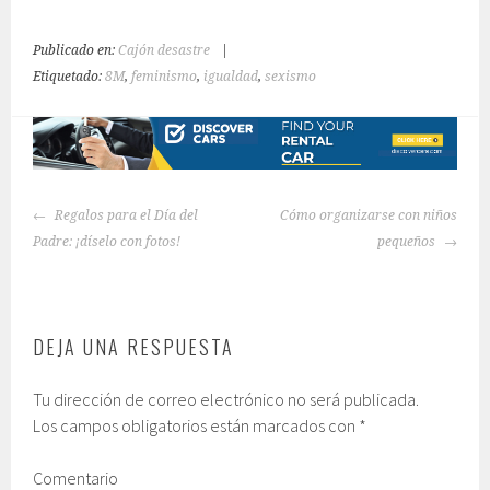
Publicado en:
Cajón desastre
|
Etiquetado:
8M
,
feminismo
,
igualdad
,
sexismo
NAVEGACIÓN
Regalos para el Día del
Cómo organizarse con niños
DE
Padre: ¡díselo con fotos!
pequeños
ENTRADAS
DEJA UNA RESPUESTA
Tu dirección de correo electrónico no será publicada.
Los campos obligatorios están marcados con
*
Comentario