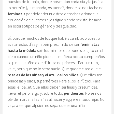
puestos de trabajo, donde nos matan cada día y la justicia
lo permite (¿la manada, os suena?, donde se nos tacha de
feminazis
por defender nuestros derechos y donde la
educación de nuestros hijos sigue siendo sexista, basada
en estereotipos de género y desigualdad.
Sí, porque muchos de los que habéis cambiado vuestro
avatar estos días y habéis presumido de ser
feministas
hasta la médula
sois los mismos que ponéis el grito en el
cielo cuando un niño pide una muñeca por su cumpleaños,
se pinta las uñas o de disfraza de princesa. Para un rato,
vale, pero que no lo sepa nadie. Que quede claro que el
r
osa es de las niñas y el azul de los niños
. Que ellas son
princesas y ellos, superhéroes. Para ellos, el fútbol. Para
ellas, el ballet. Que ellas deben ser finas y presumidas,
llevar el pelo largo y, sobre todo,
pendientes
. No se nos
olvide marcar a las niñas al nacer y agujerear sus orejas. No
vaya a ser que alguien no sepa que es una niña.