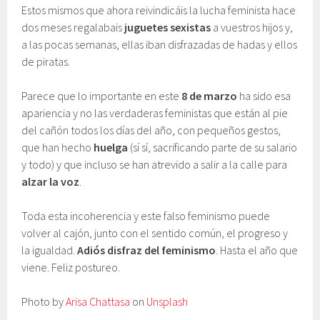
Estos mismos que ahora reivindicáis la lucha feminista hace
dos meses regalabais
juguetes sexistas
a vuestros hijos y,
a las pocas semanas, ellas iban disfrazadas de hadas y ellos
de piratas.
Parece que lo importante en este
8 de marzo
ha sido esa
apariencia y no las verdaderas feministas que están al pie
del cañón todos los días del año, con pequeños gestos,
que han hecho
huelga
(sí sí, sacrificando parte de su salario
y todo) y que incluso se han atrevido a salir a la calle para
alzar la voz
.
Toda esta incoherencia y este falso feminismo puede
volver al cajón, junto con el sentido común, el progreso y
la igualdad.
Adiós disfraz del feminismo
. Hasta el año que
viene. Feliz postureo.
Photo by
Arisa Chattasa
on
Unsplash