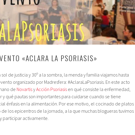
EVENTO «ACLARA LA PSORIASIS»
sol de justicia y 30º a la sombra, la menda y familia viajamos hasta
 evento organizado por Madresfera: #AclaraLaPsoriasis. En este acto
 mano de
Novartis
y
Acción Psoriasis
en qué consiste la enfermedad,
 y qué pautas son importantes para cuidarse cuando se tiene
ial énfasis en la alimentación. Por ese motivo, el cocinado de platos
o de los epicentros de la jornada, a la que muchas blogueras tuvimos
 y participar activamente.