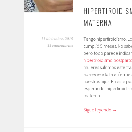
HIPERTIROIDIS
MATERNA
Tengo hipertiroidismo. L
11 diciembre, 2015
cumplió 5 meses. No sabe
33 comentarios
pero todo parece indicar
hipertiroidismo postpart
mujeres sufrimos este tra
apareciendo la enfermed
nuestros hijos. En este p
esperar del hipertiroidis
materna.
Sigue leyendo
→