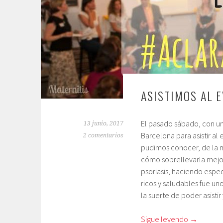
ASISTIMOS AL 
El pasado sábado, con un 
13 junio, 2017
Barcelona para asistir al
2 comentarios
pudimos conocer, de la
cómo sobrellevarla mejor
psoriasis, haciendo espec
ricos y saludables fue un
la suerte de poder asistir
Sigue leyendo
→