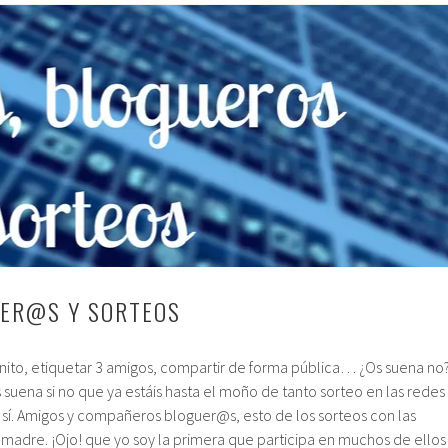
UER@S Y SORTEOS
anito, etiquetar 3 amigos, compartir de forma pública… ¿Os suena no
s suena si no que ya estáis hasta el moño de tanto sorteo en las redes
s sí. Amigos y compañeros bloguer@s, esto de los sorteos con las
madre. ¡Ojo! que yo soy la primera que participa en muchos de ellos