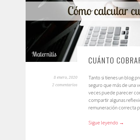
CUÁNTO COBRAR
Tanto si tienes un blog 
8 enero, 2020
seguro que más de una v
2 comentarios
veces puede parecer comp
compartir algunas reflex
remuneración correcta po
Sigue leyendo
→