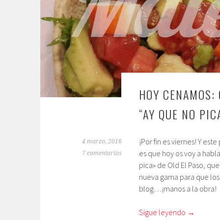
HOY CENAMOS: 
“AY QUE NO PIC
¡Por fin es viernes! Y este
4 marzo, 2016
es que hoy os voy a hab
7 comentarios
pica» de Old El Paso, q
nueva gama para que los 
blog…¡manos a la obra!
Sigue leyendo
→