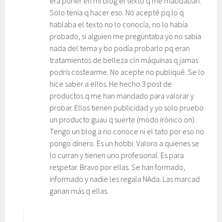
era poner en mi blog el texto q me mabdaban.
Solo tenia q hacer eso. No acepté pq lo q
hablaba el texto no lo conocía, no lo había
probado, si alguien me preguntaba yo no sabía
nada del tema y bo podía probarlo pq eran
tratamientos de belleza cln máquinas q jamas
podris costearme. No acepte no publiqué. Se lo
hice saber a ellos. He hecho 3 post de
productos q me han mandado para valorar y
probar. Ellos tienen publicidad y yo solo pruebo
un producto guau q suerte (modo irónico on).
Tengo un blog a no conoce ni el tato por eso no
pongo dinero. Es un hobbi. Valoro a quienes se
lo curran y tienen uno profesional. Es para
respetar. Bravo por ellas. Se han formado,
informado y nadie les regala NAda. Las marcad
ganan más q ellas.