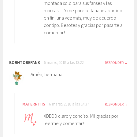
montada solo para sus fanses y las
marcas… Y me parece taaaan aburrido!
en fin, una vez más, muy de acuerdo
contigo. Besotes y gracias por pasarte a
comentar!
BORNTOBEPANK
6 marzo, 2018 a las 13:22
RESPONDER
Amén, hermana!
MATERNITIS
6 marzo, 2018 a las 14:37
RESPONDER
XDDDD claro y conciso! Mil gracias por
leerme y comentar!