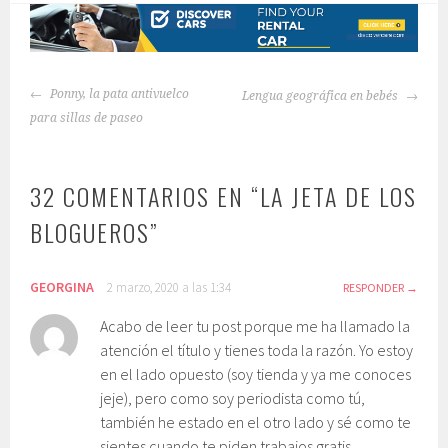
NAVEGACIÓN
Ponny, la pata antivuelco
Lengua geográfica en bebés
DE
para sillas de paseo
ENTRADAS
32 COMENTARIOS EN “
LA JETA DE LOS
BLOGUEROS
”
GEORGINA
2 marzo, 2020 a las 1:34
RESPONDER
Acabo de leer tu post porque me ha llamado la
atención el título y tienes toda la razón. Yo estoy
en el lado opuesto (soy tienda y ya me conoces
jeje), pero como soy periodista como tú,
también he estado en el otro lado y sé como te
sientes cuando te piden trabajos gratis.