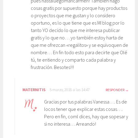
pues hastaluegomaricarmen! También hago
cosas gratis por supuesto porque hay productos
o proyectos que me gustan y lo considero
oportuno, es lo que tiene que es MI blog por lo
tanto YO decido lo que me interesa publicar
gratis y lo que no… yo también estoy harta de
que me ofrezcan «regalitos» y se equivoquen de
nombre… En fin todo esto para decirte que Olé
tú, te entiendo y comparto cada palabra y
frustración. Besotes!!!
MATERNITIS
5 marzo, 2018 a las 14:47
RESPONDER
Gracias por tus palabras Vanessa…. Es de
locos tener que explicar estas cosas….
Pero en fin, coml dices, hay que sopesar y
si no interesa… Arreando!