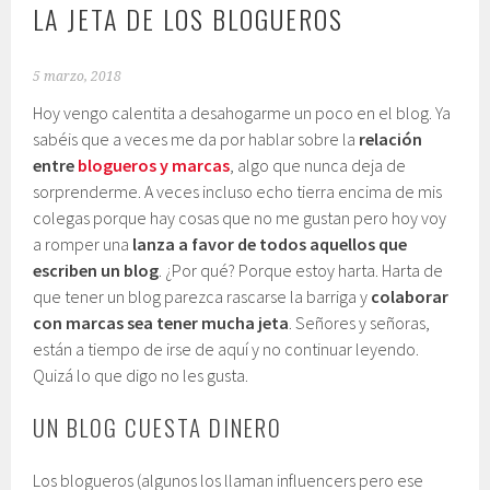
LA JETA DE LOS BLOGUEROS
5 marzo, 2018
Hoy vengo calentita a desahogarme un poco en el blog. Ya
sabéis que a veces me da por hablar sobre la
relación
entre
blogueros y marcas
, algo que nunca deja de
sorprenderme. A veces incluso echo tierra encima de mis
colegas porque hay cosas que no me gustan pero hoy voy
a romper una
lanza a favor de todos aquellos que
escriben un blog
. ¿Por qué? Porque estoy harta. Harta de
que tener un blog parezca rascarse la barriga y
colaborar
con marcas sea tener mucha jeta
. Señores y señoras,
están a tiempo de irse de aquí y no continuar leyendo.
Quizá lo que digo no les gusta.
UN BLOG CUESTA DINERO
Los blogueros (algunos los llaman influencers pero ese