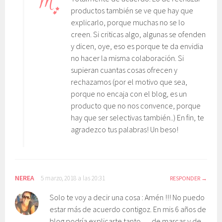
productos también se ve que hay que
explicarlo, porque muchas no se lo
creen. Si criticas algo, algunas se ofenden
y dicen, oye, eso es porque te da envidia
no hacer la misma colaboración. Si
supieran cuantas cosas ofrecen y
rechazamos (por el motivo que sea,
porque no encaja con el blog, es un
producto que no nos convence, porque
hay que ser selectivas también..) En fin, te
agradezco tus palabras! Un beso!
NEREA
5 marzo, 2018 a las 20:31
RESPONDER
Solo te voy a decir una cosa : Amén !!! No puedo
estar más de acuerdo contigoz. En mis 6 años de
blog podría explicarte tanto … de marcas y de