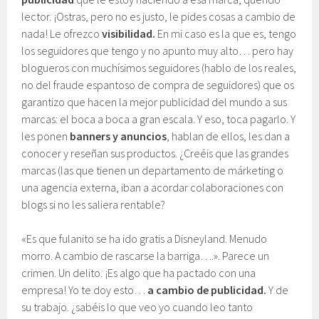
lector. ¡Ostras, pero no es justo, le pides cosas a cambio de
nada! Le ofrezco
visibilidad.
En mi caso es la que es, tengo
los seguidores que tengo y no apunto muy alto… pero hay
blogueros con muchísimos seguidores (hablo de los reales,
no del fraude espantoso de compra de seguidores) que os
garantizo que hacen la mejor publicidad del mundo a sus
marcas: el boca a boca a gran escala. Y eso, toca pagarlo. Y
les ponen
banners y anuncios
, hablan de ellos, les dan a
conocer y reseñan sus productos. ¿Creéis que las grandes
marcas (las que tienen un departamento de márketing o
una agencia externa, iban a acordar colaboraciones con
blogs si no les saliera rentable?
«Es que fulanito se ha ido gratis a Disneyland. Menudo
morro. A cambio de rascarse la barriga….». Parece un
crimen. Un delito. ¡Es algo que ha pactado con una
empresa! Yo te doy esto…
a cambio de publicidad.
Y de
su trabajo. ¿sabéis lo que veo yo cuando leo tanto