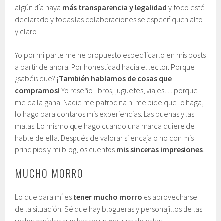
algún día haya
más transparencia y legalidad
y todo esté
declarado y todas las colaboraciones se especifiquen alto
y claro.
Yo por mi parte me he propuesto especificarlo en mis posts
a partir de ahora. Por honestidad hacia el lector. Porque
¿sabéis que?
¡También hablamos de cosas que
compramos!
Yo reseño libros, juguetes, viajes… porque
me da la gana. Nadie me patrocina ni me pide que lo haga,
lo hago para contaros mis experiencias. Las buenas y las
malas. Lo mismo que hago cuando una marca quiere de
hable de ella. Después de valorar si encaja o no con mis
principios y mi blog, os cuentos
mis sinceras impresiones
.
MUCHO MORRO
Lo que para mí es
tener mucho morro
es aprovecharse
de la situación. Sé que hay blogueras y personajillos de las
redes sociales que hacen un mal uso de estas