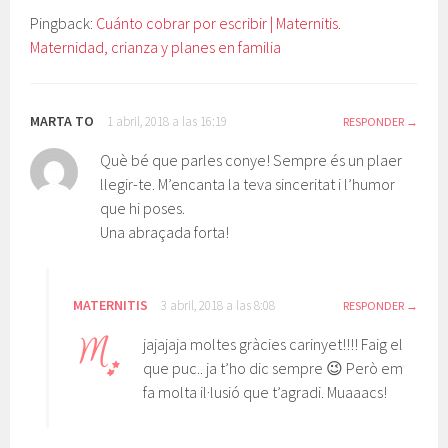
Pingback:
Cuánto cobrar por escribir | Maternitis.
Maternidad, crianza y planes en familia
MARTA TO
1 abril, 2018 a las 16:19
RESPONDER
Què bé que parles conye! Sempre és un plaer
llegir-te. M’encanta la teva sinceritat i l’humor
que hi poses.
Una abraçada forta!
MATERNITIS
3 abril, 2018 a las 8:08
RESPONDER
jajajaja moltes gràcies carinyet!!!! Faig el
que puc.. ja t’ho dic sempre 😉 Però em
fa molta il·lusió que t’agradi. Muaaacs!