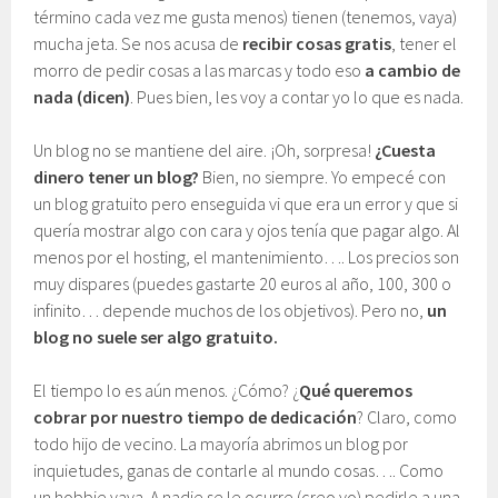
término cada vez me gusta menos) tienen (tenemos, vaya)
mucha jeta. Se nos acusa de
recibir cosas gratis
, tener el
morro de pedir cosas a las marcas y todo eso
a cambio de
nada (dicen)
. Pues bien, les voy a contar yo lo que es nada.
Un blog no se mantiene del aire. ¡Oh, sorpresa!
¿Cuesta
dinero tener un blog?
Bien, no siempre. Yo empecé con
un blog gratuito pero enseguida vi que era un error y que si
quería mostrar algo con cara y ojos tenía que pagar algo. Al
menos por el hosting, el mantenimiento…. Los precios son
muy dispares (puedes gastarte 20 euros al año, 100, 300 o
infinito… depende muchos de los objetivos). Pero no,
un
blog no suele ser algo gratuito.
El tiempo lo es aún menos. ¿Cómo? ¿
Qué queremos
cobrar por nuestro tiempo de dedicación
? Claro, como
todo hijo de vecino. La mayoría abrimos un blog por
inquietudes, ganas de contarle al mundo cosas…. Como
un hobbie vaya. A nadie se le ocurre (creo yo) pedirle a una