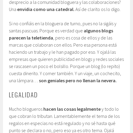
desprecio a la comunidad bloguera y las colaboraciones?
Una
envidia como una catedral.
Así de clarito os lo digo.
Si no confiáis en la bloguera de turno, pues no la sigáis y
santas pascuas. Porque es verdad que
algunos blogs
parecen la teletienda
, pero es cosa de ellos y de las
marcas que colaboran con ellos. Pero esa persona está
haciendo un trabajo y le han pagado por eso. Y ojalá las
empresas que quieren publicidad en blogs y redes sociales
se rascasen un poco el bolsillo. Porque un blog (lo repito)
cuesta dinerito. Y comer también. Y un viaje, un cochecito,
una lámpara…
son geniales pero no llenan la nevera.
LEGALIDAD
Mucho blogueros
hacen las cosas legalmente
y todo lo
que cobran lo tributan. Lamentablemente el tema de los
regalos en especias no está regulado y no sé hasta qué
punto se declara o no, pero eso ya es otro tema. Ojalá