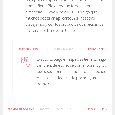
compañeras Bloguers que te vetan en
empresas …. vive y deja vivir !!! Es algo que
muchos deberían aplicarse . Y si, nosotras
trabajamos y con los productos que recibimos
no llenamos la nevera . Un besazo
MATERNITIS
5 marzo, 2018 a las 20:47
RESPONDER
Exacto. El pago en especias tiene su miga
también, de eso no se come, por muy top
que seas, por muchas horas que le eches.
Me ha encantado verte por aquí, un
besazo!
MAMAENLASELVA
5 marzo, 2018 a las 16:17
RESPONDER