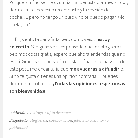
Porque a mí no se me ocurriría ir al dentista o al mecánico y
decirle: mira, necesito un empaste y la revisión del
coche…. pero no tengo un duro y no te puedo pagar. ¿No
cuela, no?
En fin, siento la parrafada pero como veis…
estoy
calentita
. Si alguna vez has pensado que los blogueros
pedimos cosas gratis, espero que ahora entiendas que no
es así. Gracias si habéis leído hasta el final. Si te ha gustado
este post, me encantaría que
me ayudaras a difundirl
o.
Si no te gusta o tienes una opinión contraria… puedes
decirlo sin problema.
¡Todas las opiniones respetuosas
son bienvenidas!
Publicado en:
blogs
,
Cajón desastre
|
Etiquetado:
blogueros
,
colaboración
,
jeta
,
marcas
,
morro
,
publicidad