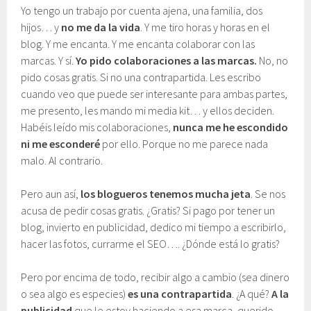
Yo tengo un trabajo por cuenta ajena, una familia, dos
hijos… y
no me da la vida
. Y me tiro horas y horas en el
blog. Y me encanta. Y me encanta colaborar con las
marcas. Y sí.
Yo pido colaboraciones a las marcas.
No, no
pido cosas gratis. Si no una contrapartida. Les escribo
cuando veo que puede ser interesante para ambas partes,
me presento, les mando mi media kit… y ellos deciden.
Habéis leído mis colaboraciones,
nunca me he escondido
ni me esconderé
por ello. Porque no me parece nada
malo. Al contrario.
Pero aun así,
los blogueros tenemos mucha jeta
. Se nos
acusa de pedir cosas gratis. ¿Gratis? Si pago por tener un
blog, invierto en publicidad, dedico mi tiempo a escribirlo,
hacer las fotos, currarme el SEO…. ¿Dónde está lo gratis?
Pero por encima de todo, recibir algo a cambio (sea dinero
o sea algo es especies)
es una contrapartida
. ¿A qué?
A la
publicidad
que le estoy haciendo a esa marca, querido