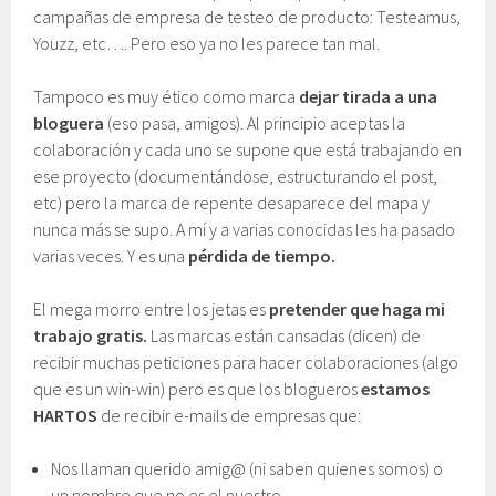
campañas de empresa de testeo de producto: Testeamus,
Youzz, etc…. Pero eso ya no les parece tan mal.
Tampoco es muy ético como marca
dejar tirada a una
bloguera
(eso pasa, amigos). Al principio aceptas la
colaboración y cada uno se supone que está trabajando en
ese proyecto (documentándose, estructurando el post,
etc) pero la marca de repente desaparece del mapa y
nunca más se supo. A mí y a varias conocidas les ha pasado
varias veces. Y es una
pérdida de tiempo.
El mega morro entre los jetas es
pretender que haga mi
trabajo gratis.
Las marcas están cansadas (dicen) de
recibir muchas peticiones para hacer colaboraciones (algo
que es un win-win) pero es que los blogueros
estamos
HARTOS
de recibir e-mails de empresas que:
Nos llaman querido amig@ (ni saben quienes somos) o
un nombre que no es el nuestro