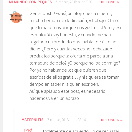
MI MUNDO CON PEQUES
6 marzo, 2018 a las 7:00
RESPONDER
Genial post!!! Es así, un blog cuesta dinero y
mucho tiempo de dedicación, y trabajo. Claro
que lo hacemos porque nos gusta… ¿Pero y eso
es malo? Yo soy honesta, y cuando me han
regalado un producto para hablar de él lo he
dicho. ¿Pero y cuántas veces he rechazado
productos porque la oferta me parecía una
tomadura de pelo? ¿O porque no iba conmigo?
Por ya no hablar de los que quieren que
escribas de ellos gratis… y ni siquiera se toman
tiempo en saber ni a quien escriben.
Así que aplaudo este post, es necesario
hacernos valer. Un abrazo
MATERNITIS
7 marzo, 2018 a las 18:14
RESPONDER
Totalmente de acuerdo. Lo de rechazar