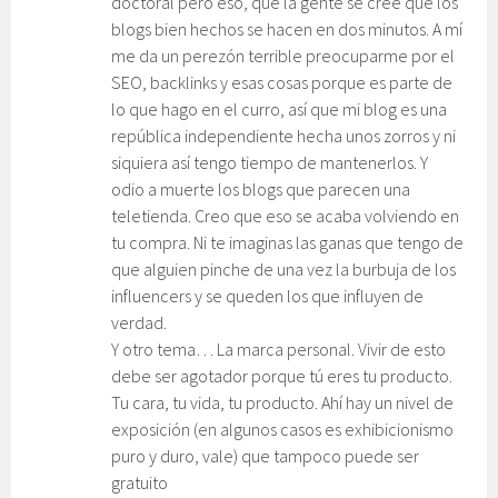
doctoral pero eso, que la gente se cree que los
blogs bien hechos se hacen en dos minutos. A mí
me da un perezón terrible preocuparme por el
SEO, backlinks y esas cosas porque es parte de
lo que hago en el curro, así que mi blog es una
república independiente hecha unos zorros y ni
siquiera así tengo tiempo de mantenerlos. Y
odio a muerte los blogs que parecen una
teletienda. Creo que eso se acaba volviendo en
tu compra. Ni te imaginas las ganas que tengo de
que alguien pinche de una vez la burbuja de los
influencers y se queden los que influyen de
verdad.
Y otro tema… La marca personal. Vivir de esto
debe ser agotador porque tú eres tu producto.
Tu cara, tu vida, tu producto. Ahí hay un nivel de
exposición (en algunos casos es exhibicionismo
puro y duro, vale) que tampoco puede ser
gratuito