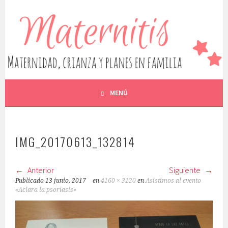
Saltar
al
MATERNITIS. MATERNIDAD,
contenido
ESCRIBO SOBRE MATERNIDAD, EMBARAZO, LACTANCIA,
CRIANZA, ALIMENTACIÓN, OCIO Y EDUCACIÓN, ENTRE
CRIANZA Y PLANES EN
OTROS
FAMILIA
MENÚ
IMG_20170613_132814
Anterior
Siguiente
Publicado
13 junio, 2017
en
4160 × 3120
en
Asistimos al evento
«Aclara la psoriasis»