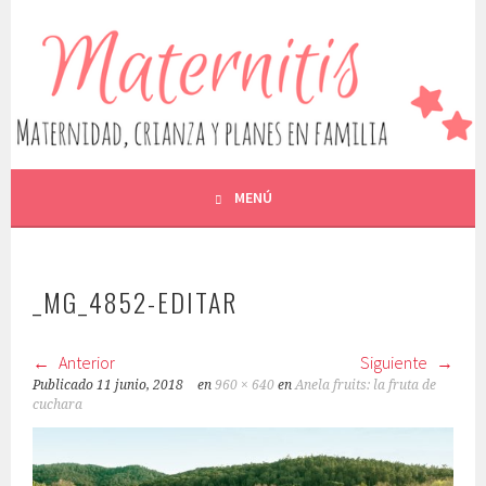
Saltar
al
MATERNITIS. MATERNIDAD,
contenido
ESCRIBO SOBRE MATERNIDAD, EMBARAZO, LACTANCIA,
CRIANZA, ALIMENTACIÓN, OCIO Y EDUCACIÓN, ENTRE
CRIANZA Y PLANES EN
OTROS
FAMILIA
MENÚ
_MG_4852-EDITAR
Anterior
Siguiente
Publicado
11 junio, 2018
en
960 × 640
en
Anela fruits: la fruta de
cuchara