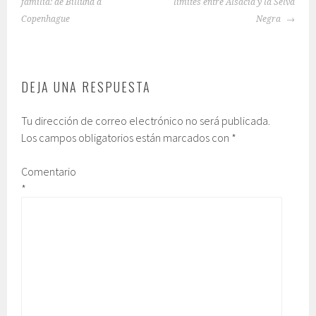
DE
familia: de Billund a
límites entre Alsacia y la Selva
ENTRADAS
Copenhague
Negra
DEJA UNA RESPUESTA
Tu dirección de correo electrónico no será publicada.
Los campos obligatorios están marcados con
*
Comentario
*