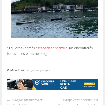
Si quieres ver más
escapadas en familia
, las encontrarás
todas en este mismo blog
Publicado en:
Escapadas y viajes
NAVEGACIÓN
Ruta por Dinamarca en
Europa Park: diversión sin