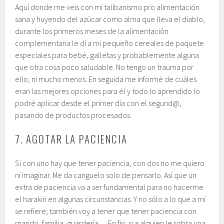
Aquí donde me veis con mi talibanismo pro alimentación
sana y huyendo del azúcar como alma que lleva el diablo,
durante los primeros meses de la alimentación
complementaria le dí a mi pequeño cereales de paquete
especiales para bebé, galletas y probablemente alguna
que otra cosa poco saludable. No tengo un trauma por
ello, ni mucho menos. En seguida me informé de cuáles
eran las mejores opciones para él y todo lo aprendido lo
podré aplicar desde el primer día con el segund@,
pasando de productos procesados.
7. AGOTAR LA PACIENCIA
Si con uno hay que tener paciencia, con dos no me quiero
ni imaginar. Me da canguelo solo de pensarlo. Así que un
extra de paciencia va a ser fundamental para no hacerme
el harakiri en algunas circunstancias. Y no sólo a lo que a mí
se refiere; también voy a tener que tener paciencia con
marido, familia, guardería… En fin, si a alguien le sobra una