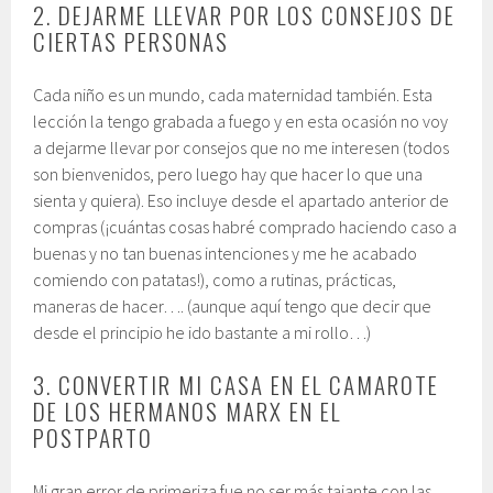
2. DEJARME LLEVAR POR LOS CONSEJOS DE
CIERTAS PERSONAS
Cada niño es un mundo, cada maternidad también. Esta
lección la tengo grabada a fuego y en esta ocasión no voy
a dejarme llevar por consejos que no me interesen (todos
son bienvenidos, pero luego hay que hacer lo que una
sienta y quiera). Eso incluye desde el apartado anterior de
compras (¡cuántas cosas habré comprado haciendo caso a
buenas y no tan buenas intenciones y me he acabado
comiendo con patatas!), como a rutinas, prácticas,
maneras de hacer…. (aunque aquí tengo que decir que
desde el principio he ido bastante a mi rollo…)
3. CONVERTIR MI CASA EN EL CAMAROTE
DE LOS HERMANOS MARX EN EL
POSTPARTO
Mi gran error de primeriza fue no ser más tajante con las