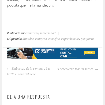
poquita que me la mande, plis.
Publicado en:
embarazo
,
maternidad
|
Etiquetado:
bimadre
,
compras
,
consejos
,
experciencias
,
postparto
NAVEGACIÓN
Embarazo de la semana 15 a
El descolecho tras 31 meses
DE
la 18: el sexo del bebé
ENTRADAS
DEJA UNA RESPUESTA