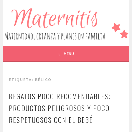
Saltar
al
MATERNITIS. MATERNIDAD,
contenido
ESCRIBO SOBRE MATERNIDAD, EMBARAZO, LACTANCIA,
CRIANZA, ALIMENTACIÓN, OCIO Y EDUCACIÓN, ENTRE
CRIANZA Y PLANES EN
OTROS
FAMILIA
MENÚ
ETIQUETA:
BÉLICO
REGALOS POCO RECOMENDABLES:
PRODUCTOS PELIGROSOS Y POCO
RESPETUOSOS CON EL BEBÉ